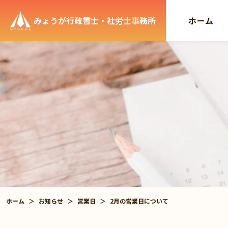
みょうが行政書士・社労士事務所
ホーム
グ
ロ
ー
バ
ル
メ
ニ
ュ
ー
ホーム
＞
お知らせ
＞
営業日
＞
2月の営業日について