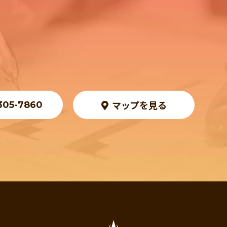
。
マップを見る
305-7860
み