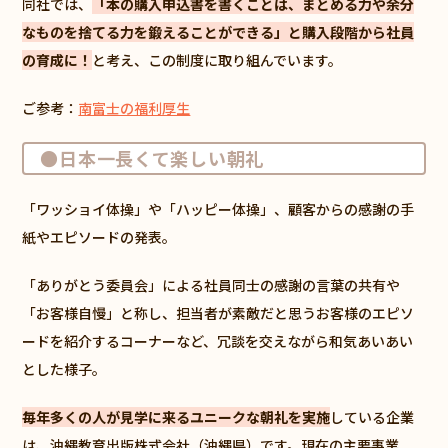
同社では、
「本の購入申込書を書くことは、まとめる力や余分
なものを捨てる力を鍛えることができる」と購入段階から社員
の育成に！
と考え、この制度に取り組んでいます。
ご参考：
南富士の福利厚生
●日本一長くて楽しい朝礼
「ワッショイ体操」や「ハッピー体操」、顧客からの感謝の手
紙やエピソードの発表。
「ありがとう委員会」による社員同士の感謝の言葉の共有や
「お客様自慢」と称し、担当者が素敵だと思うお客様のエピソ
ードを紹介するコーナーなど、冗談を交えながら和気あいあい
とした様子。
毎年多くの人が見学に来るユニークな朝礼を実施
している企業
は、沖縄教育出版株式会社（沖縄県）です。現在の主要事業