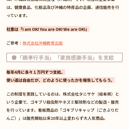
は、健康食品、化粧品及び沖縄の特産品の企画、通信販売を行
っています。
社憲は「I am OK! You are OK! We are OK!」
ご参考：
株式会社沖縄教育出版
●「親孝行手当」「家族感謝手当」を支給
毎年4月に各々１万円ずつ支給。
使い道は自由だが、どのように使ったかを報告してもらう。
この制度を実践しているのは、株式会社タニサケ（岐阜県）と
いう企業で、ゴキブリ殺虫剤やネズミ駆除剤などの製造・販売
を行っています。看板商品の「ゴキブリキャップ（ごきぶりだ
んご）」は販売開始以来20年以上変わらず大人気商品。