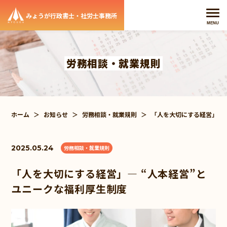
みょうが行政書士・社労士事務所
メニ
MENU
労務相談・就業規則
ホーム
＞
お知らせ
＞
労務相談・就業規則
＞
「人を大切にする経営」― 
2025.05.24
労務相談・就業規則
「人を大切にする経営」― “人本経営”と
ユニークな福利厚生制度