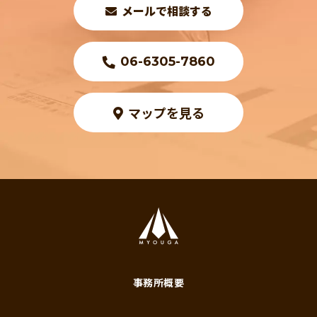
メールで相談する
06-6305-7860
マップを見る
み
ょ
う
が
行
事務所概要
政